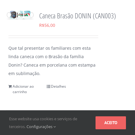
Caneca Brasão DONIN (CAN003)
R$
56,00
Que tal presentar os familiares com esta
linda caneca com o Brasão da família
Donin? Caneca em porcelana com estampa
em sublimação.
Adicionar ao
Detalhes
carrinho
Esse website usa cookies e serviços de
ACEITO
terceiros.
Configurações