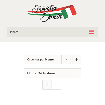
Ir
para
o
conteúdo
Ir para...
Ordernar por
Nome
Mostrar
24 Produtos