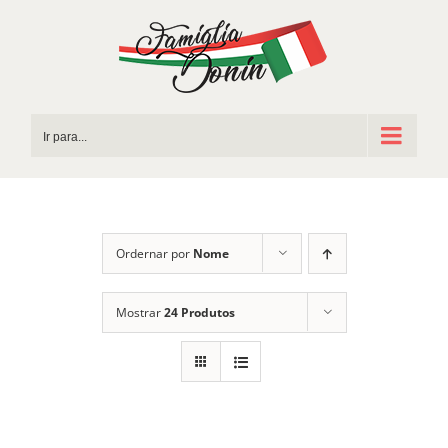
Ir
para
o
conteúdo
Ir para...
Ordernar por
Nome
Mostrar
24 Produtos