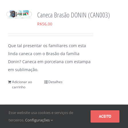
Caneca Brasão DONIN (CAN003)
R$
56,00
Que tal presentar os familiares com esta
linda caneca com o Brasão da família
Donin? Caneca em porcelana com estampa
em sublimação.
Adicionar ao
Detalhes
carrinho
Esse website usa cookies e serviços de
ACEITO
terceiros.
Configurações