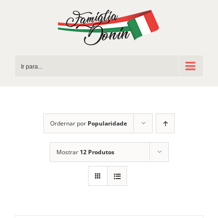
Ir
para
o
conteúdo
Ir para...
Ordernar por
Popularidade
Mostrar
12 Produtos