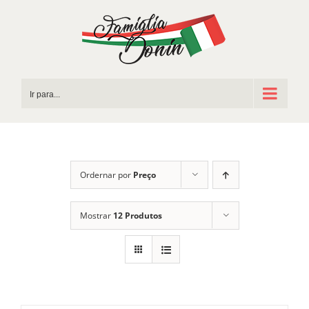
Ir
para
o
conteúdo
Ir para...
Ordernar por
Preço
Mostrar
12 Produtos