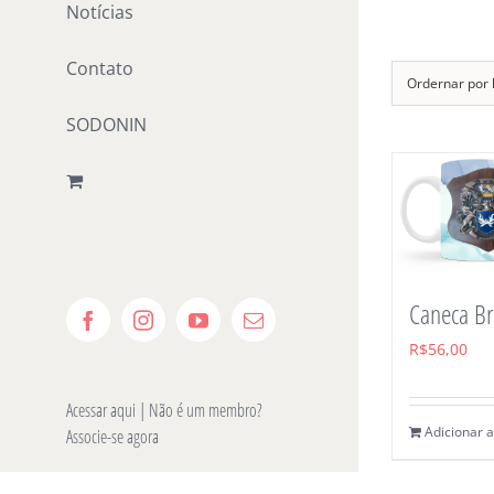
Notícias
Ir
para
Contato
o
Ordernar por
conteúdo
SODONIN
Caneca B
Facebook
Instagram
YouTube
E-
mail
R$
56,00
Acessar aqui
| Não é um membro?
Adicionar a
Associe-se agora