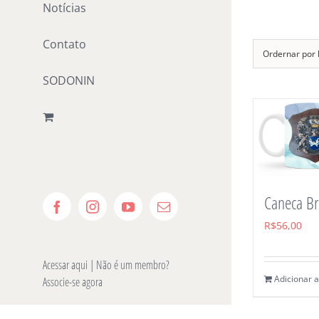
Notícias
Ir
para
Contato
o
Ordernar por
conteúdo
SODONIN
Caneca B
Facebook
Instagram
YouTube
E-
mail
R$
56,00
Acessar aqui
| Não é um membro?
Adicionar a
Associe-se agora