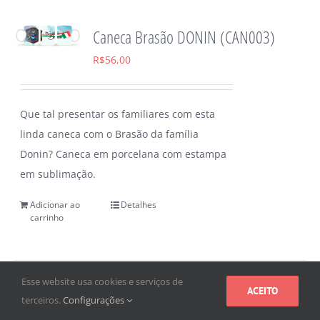
Caneca Brasão DONIN (CAN003)
R$
56,00
Que tal presentar os familiares com esta
linda caneca com o Brasão da família
Donin? Caneca em porcelana com estampa
em sublimação.
Adicionar ao
Detalhes
carrinho
Esse website usa cookies e serviços de
ACEITO
terceiros.
Configurações