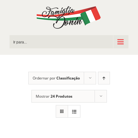
Ir
para
o
conteúdo
Ir para...
Ordernar por
Classificação
Mostrar
24 Produtos