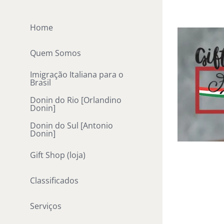
Ir
para
Home
o
conteúdo
Quem Somos
Imigração Italiana para o
Brasil
Donin do Rio [Orlandino
Donin]
Donin do Sul [Antonio
Donin]
Gift Shop (loja)
Classificados
Serviços