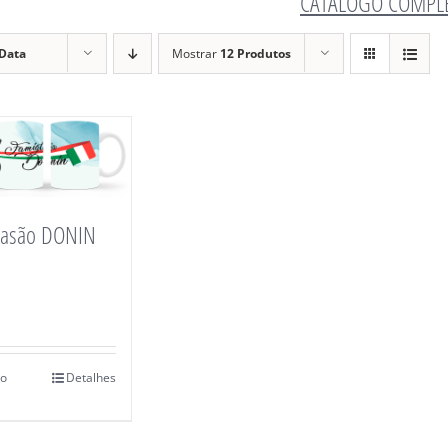
CATÁLOGO COMPL
Data
Mostrar
12 Produtos
rasão DONIN
ao
Detalhes