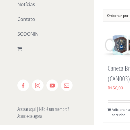
Notícias
Ordernar por
Contato
SODONIN
Caneca B
(CAN003)
Facebook
Instagram
YouTube
E-
R$
56,00
mail
Acessar aqui
| Não é um membro?
Adicionar 
carrinho
Associe-se agora