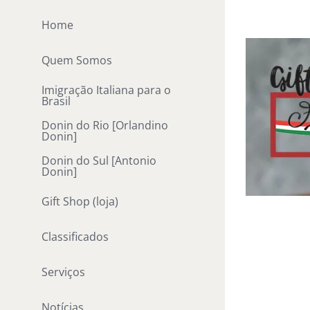
Ir
Home
para
o
Quem Somos
conteúdo
Imigração Italiana para o
Brasil
Donin do Rio [Orlandino
Donin]
Donin do Sul [Antonio
Donin]
Gift Shop (loja)
Classificados
Serviços
Notícias