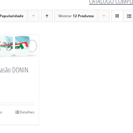
CATÁLOGO COMPL
Popularidade
Mostrar
12 Produtos
rasão DONIN
ao
Detalhes