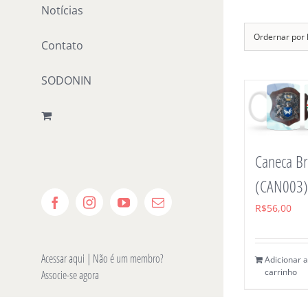
Notícias
Ordernar por
Contato
SODONIN
Caneca B
(CAN003)
Facebook
Instagram
YouTube
E-
R$
56,00
mail
Acessar aqui
| Não é um membro?
Adicionar 
carrinho
Associe-se agora