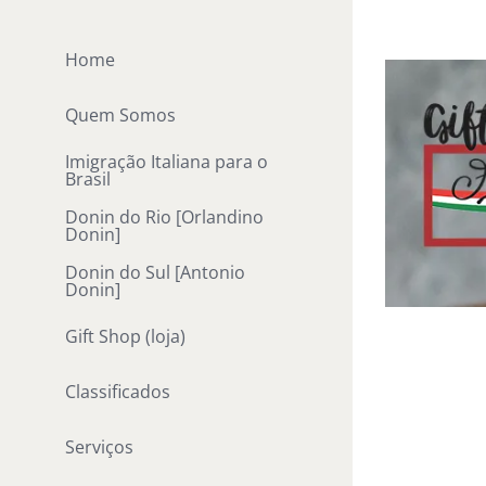
Ir
para
Home
o
conteúdo
Quem Somos
Imigração Italiana para o
Brasil
Donin do Rio [Orlandino
Donin]
Donin do Sul [Antonio
Donin]
Gift Shop (loja)
Classificados
Serviços