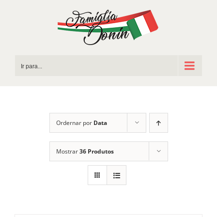
Ir
para
o
conteúdo
Ir para...
Ordernar por
Data
Mostrar
36 Produtos