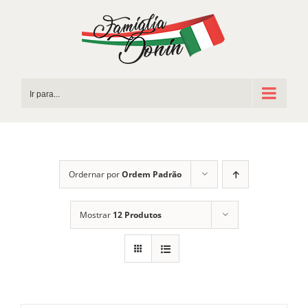
Ir
para
o
conteúdo
Ir para...
Ordernar por
Ordem Padrão
Mostrar
12 Produtos