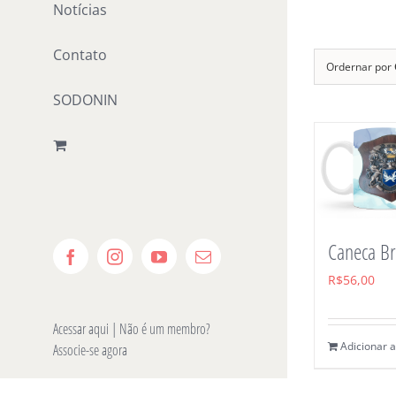
Notícias
Ir
para
Contato
o
Ordernar por
conteúdo
SODONIN
Caneca B
Facebook
Instagram
YouTube
E-
mail
R$
56,00
Acessar aqui
| Não é um membro?
Adicionar a
Associe-se agora