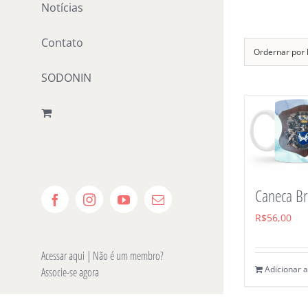
Notícias
Ir
para
Contato
o
Ordernar por
conteúdo
SODONIN
Caneca B
Facebook
Instagram
YouTube
E-
mail
R$
56,00
Acessar aqui
| Não é um membro?
Adicionar a
Associe-se agora