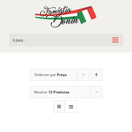
Ir
para
o
conteúdo
Ir para...
Ordernar por
Preço
Mostrar
12 Produtos