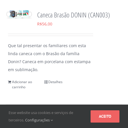
Caneca Brasão DONIN (CAN003)
R$
56,00
Que tal presentar os familiares com esta
linda caneca com o Brasão da família
Donin? Caneca em porcelana com estampa
em sublimação.
Adicionar ao
Detalhes
carrinho
Esse website usa cookies e serviços de
ACEITO
terceiros.
Configurações