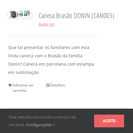
Caneca Brasão DONIN (CAN003)
R$
56,00
Que tal presentar os familiares com esta
linda caneca com o Brasão da família
Donin? Caneca em porcelana com estampa
em sublimação.
Adicionar ao
Detalhes
carrinho
Esse website usa cookies e serviços de
ACEITO
terceiros.
Configurações