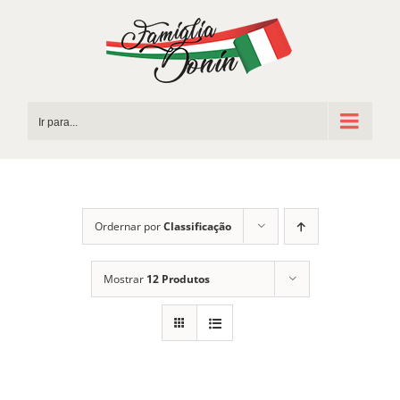
Ir
para
o
conteúdo
Ir para...
Ordernar por
Classificação
Mostrar
12 Produtos