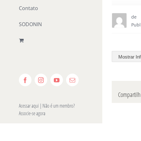
Contato
de
SODONIN
Publ
Mostrar In
Facebook
Instagram
YouTube
E-
mail
Compartilhe
Acessar aqui
| Não é um membro?
Associe-se agora