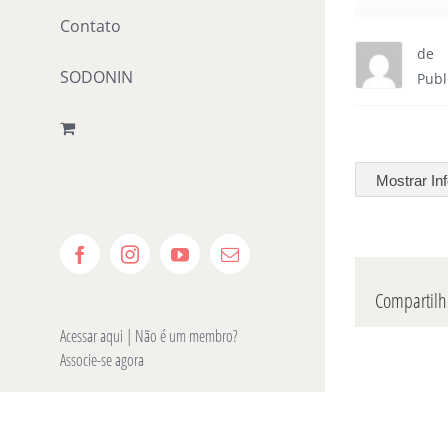
Contato
de
SODONIN
Publ
Mostrar In
Facebook
Instagram
YouTube
E-
mail
Compartilhe
Acessar aqui
| Não é um membro?
Associe-se agora