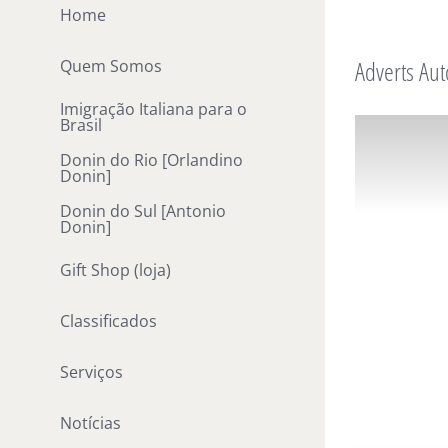
Ir
Home
para
Adverts Aut
Quem Somos
o
conteúdo
Imigração Italiana para o
Brasil
Donin do Rio [Orlandino
Donin]
Donin do Sul [Antonio
Donin]
Gift Shop (loja)
Classificados
Serviços
Notícias