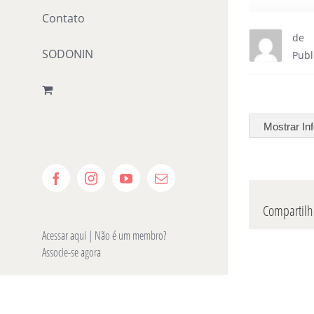
Contato
de
SODONIN
Publ
Mostrar In
Facebook
Instagram
YouTube
E-
mail
Compartilhe
Acessar aqui
| Não é um membro?
Associe-se agora