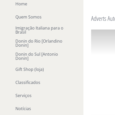
Ir
Home
para
Adverts Aut
Quem Somos
o
conteúdo
Imigração Italiana para o
Brasil
Donin do Rio [Orlandino
Donin]
Donin do Sul [Antonio
Donin]
Gift Shop (loja)
Classificados
Serviços
Notícias