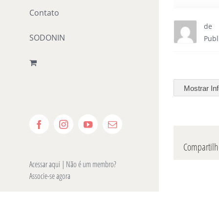
Contato
de
SODONIN
Publ
Mostrar In
Facebook
Instagram
YouTube
E-
mail
Compartilhe
Acessar aqui
| Não é um membro?
Associe-se agora