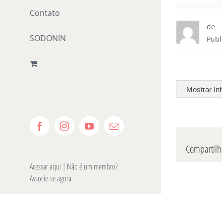
Contato
de
SODONIN
Publ
Mostrar In
Facebook
Instagram
YouTube
E-
mail
Compartilhe
Acessar aqui
| Não é um membro?
Associe-se agora