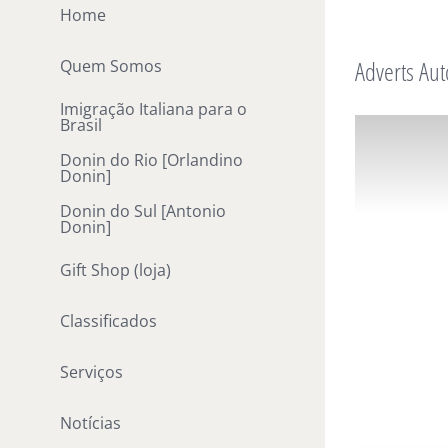
Ir
Home
para
Adverts Aut
Quem Somos
o
conteúdo
Imigração Italiana para o
Brasil
Donin do Rio [Orlandino
Donin]
Donin do Sul [Antonio
Donin]
Gift Shop (loja)
Classificados
Serviços
Notícias