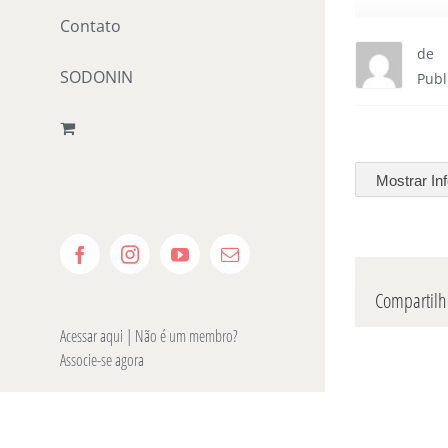
Contato
de
SODONIN
Publ
Mostrar In
Facebook
Instagram
YouTube
E-
mail
Compartilhe
Acessar aqui
| Não é um membro?
Associe-se agora