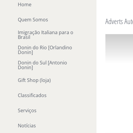
Ir
Home
para
Adverts Aut
Quem Somos
o
conteúdo
Imigração Italiana para o
Brasil
Donin do Rio [Orlandino
Donin]
Donin do Sul [Antonio
Donin]
Gift Shop (loja)
Classificados
Serviços
Notícias