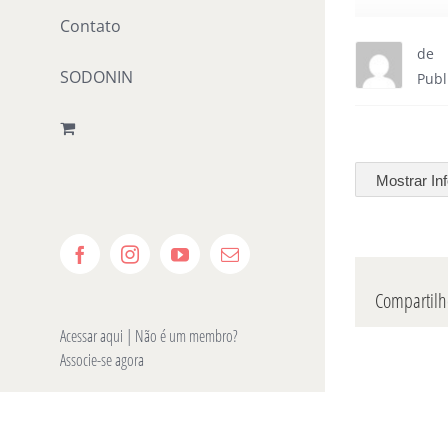
Contato
de
SODONIN
Publ
Mostrar In
Facebook
Instagram
YouTube
E-
mail
Compartilhe
Acessar aqui
| Não é um membro?
Associe-se agora