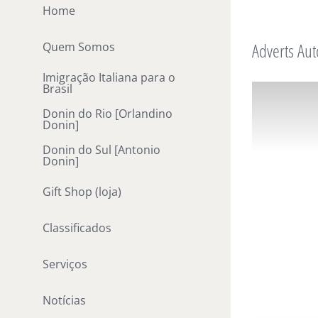
Ir
Home
para
Adverts Aut
Quem Somos
o
conteúdo
Imigração Italiana para o
Brasil
Donin do Rio [Orlandino
Donin]
Donin do Sul [Antonio
Donin]
Gift Shop (loja)
Classificados
Serviços
Notícias