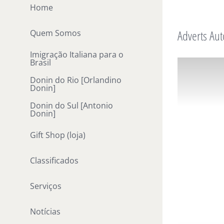
Ir
Home
para
Adverts Aut
Quem Somos
o
conteúdo
Imigração Italiana para o
Brasil
Donin do Rio [Orlandino
Donin]
Donin do Sul [Antonio
Donin]
Gift Shop (loja)
Classificados
Serviços
Notícias