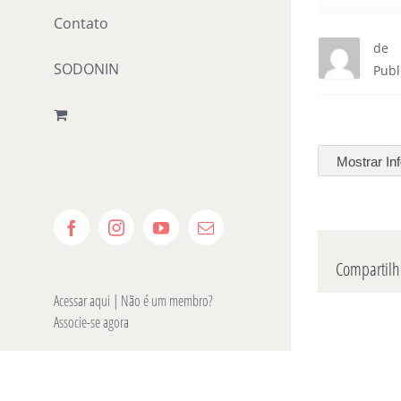
Contato
de
SODONIN
Publ
Mostrar In
Facebook
Instagram
YouTube
E-
mail
Compartilhe
Acessar aqui
| Não é um membro?
Associe-se agora