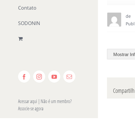
Contato
de
SODONIN
Publ
Mostrar In
Facebook
Instagram
YouTube
E-
mail
Compartilhe
Acessar aqui
| Não é um membro?
Associe-se agora