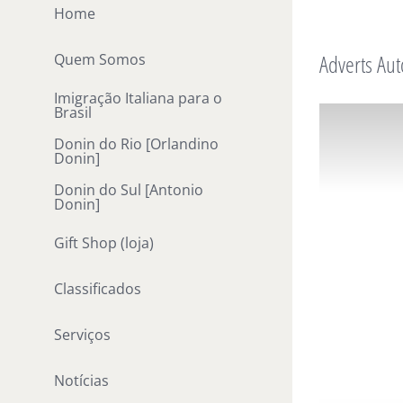
Ir
Home
para
Adverts Aut
Quem Somos
o
conteúdo
Imigração Italiana para o
Brasil
Donin do Rio [Orlandino
Donin]
Donin do Sul [Antonio
Donin]
Gift Shop (loja)
Classificados
Serviços
Notícias