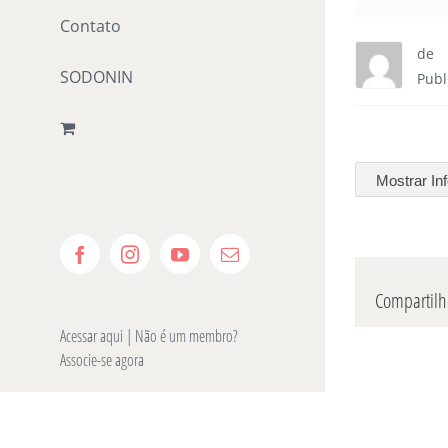
Contato
de
SODONIN
Publ
Mostrar In
Facebook
Instagram
YouTube
E-
mail
Compartilhe
Acessar aqui
| Não é um membro?
Associe-se agora