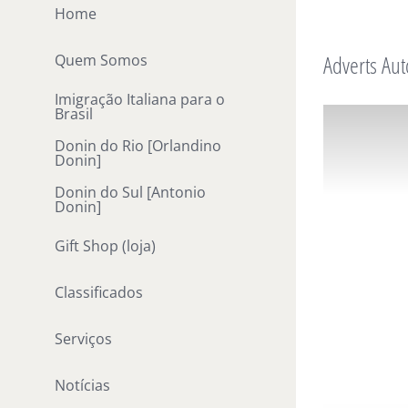
Ir
Home
para
Adverts Aut
Quem Somos
o
conteúdo
Imigração Italiana para o
Brasil
Donin do Rio [Orlandino
Donin]
Donin do Sul [Antonio
Donin]
Gift Shop (loja)
Classificados
Serviços
Notícias