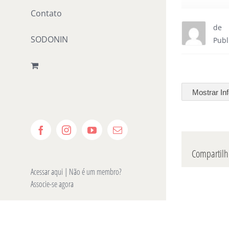
Contato
de
SODONIN
Publ
Mostrar In
Facebook
Instagram
YouTube
E-
mail
Compartilhe
Acessar aqui
| Não é um membro?
Associe-se agora