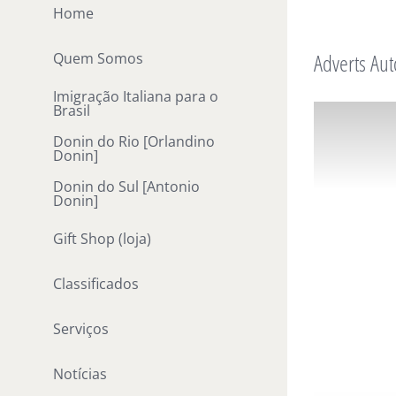
Ir
Home
para
Adverts Aut
Quem Somos
o
conteúdo
Imigração Italiana para o
Brasil
Donin do Rio [Orlandino
Donin]
Donin do Sul [Antonio
Donin]
Gift Shop (loja)
Classificados
Serviços
Notícias