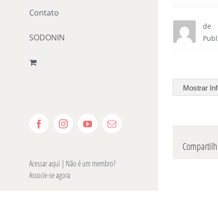
Contato
de
SODONIN
Publ
Mostrar In
Facebook
Instagram
YouTube
E-
mail
Compartilhe
Acessar aqui
| Não é um membro?
Associe-se agora