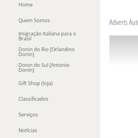
Ir
Home
para
Adverts Aut
Quem Somos
o
conteúdo
Imigração Italiana para o
Brasil
Donin do Rio [Orlandino
Donin]
Donin do Sul [Antonio
Donin]
Gift Shop (loja)
Classificados
Serviços
Notícias