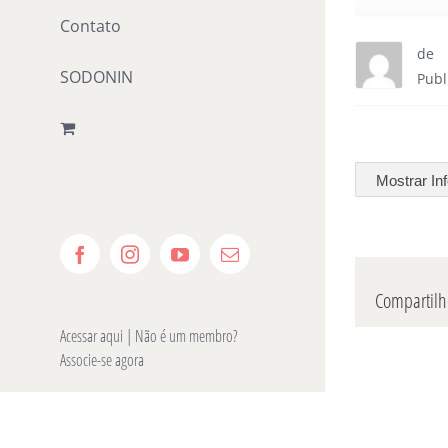
Contato
de
SODONIN
Publ
Mostrar In
Facebook
Instagram
YouTube
E-
mail
Compartilhe
Acessar aqui
| Não é um membro?
Associe-se agora