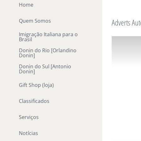
Ir
Home
para
Adverts Aut
Quem Somos
o
conteúdo
Imigração Italiana para o
Brasil
Donin do Rio [Orlandino
Donin]
Donin do Sul [Antonio
Donin]
Gift Shop (loja)
Classificados
Serviços
Notícias