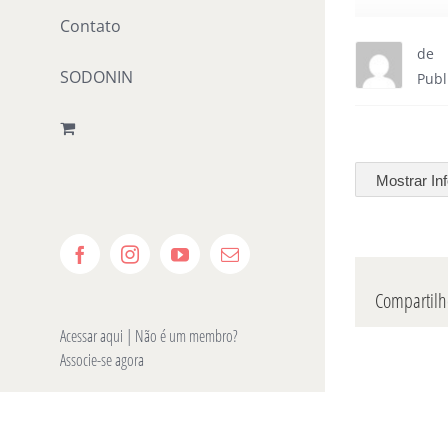
Contato
de
SODONIN
Publ
Mostrar In
Facebook
Instagram
YouTube
E-
mail
Compartilhe
Acessar aqui
| Não é um membro?
Associe-se agora