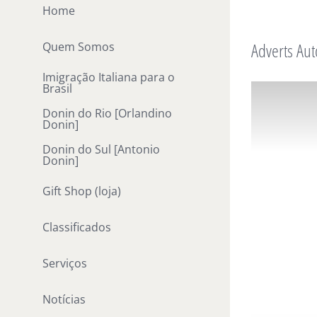
Ir
Home
para
Adverts Aut
Quem Somos
o
conteúdo
Imigração Italiana para o
Brasil
Donin do Rio [Orlandino
Donin]
Donin do Sul [Antonio
Donin]
Gift Shop (loja)
Classificados
Serviços
Notícias