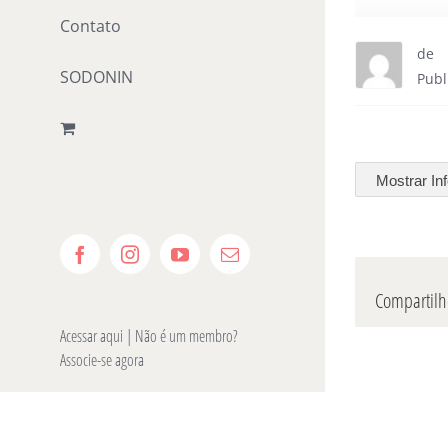
Contato
de
SODONIN
Publ
Mostrar In
Facebook
Instagram
YouTube
E-
mail
Compartilhe
Acessar aqui
| Não é um membro?
Associe-se agora