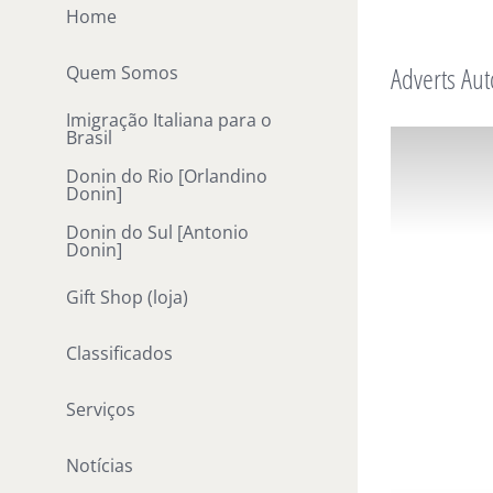
Ir
Home
para
Adverts Aut
Quem Somos
o
conteúdo
Imigração Italiana para o
Brasil
Donin do Rio [Orlandino
Donin]
Donin do Sul [Antonio
Donin]
Gift Shop (loja)
Classificados
Serviços
Notícias