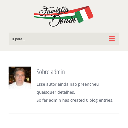
Ir
para
o
conteúdo
Ir para...
Sobre
admin
Esse autor ainda não preencheu
quaisquer detalhes.
So far admin has created 0 blog entries.