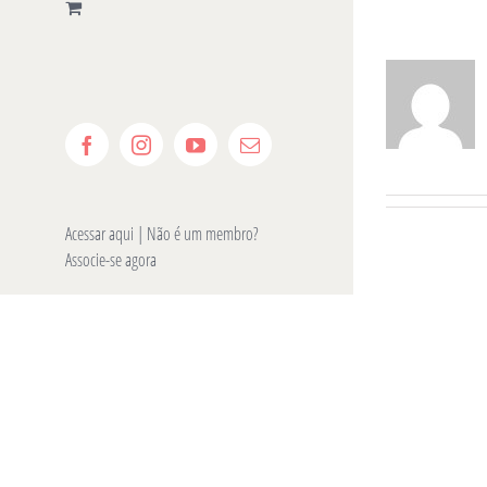
Ir
para
o
conteúdo
Facebook
Instagram
YouTube
E-
mail
Acessar aqui
| Não é um membro?
Associe-se agora