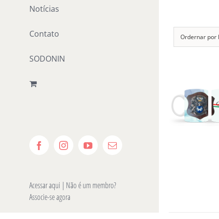
Ir
Notícias
para
Contato
o
Ordernar por
conteúdo
SODONIN
Facebook
Instagram
YouTube
E-
mail
Acessar aqui
| Não é um membro?
Associe-se agora