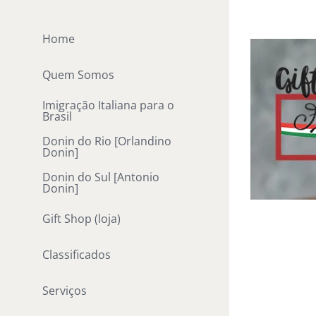
Ir
para
Home
o
conteúdo
Quem Somos
Imigração Italiana para o
Brasil
Donin do Rio [Orlandino
Donin]
Donin do Sul [Antonio
Donin]
Gift Shop (loja)
Classificados
Serviços