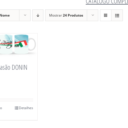
CATÁLOGO COMPL
Nome
Mostrar
24 Produtos
rasão DONIN
ao
Detalhes