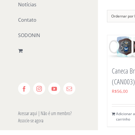
Notícias
Ordernar por
Contato
SODONIN
Caneca B
(CAN003)
Facebook
Instagram
YouTube
E-
R$
56,00
mail
Acessar aqui
| Não é um membro?
Adicionar 
carrinho
Associe-se agora