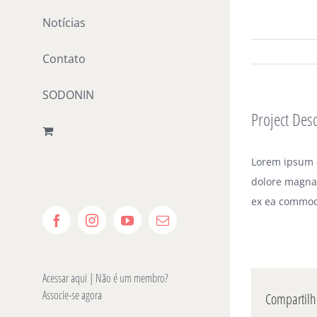
Ir
Notícias
para
o
Contato
conteúdo
SODONIN
Project Desc
Lorem ipsum d
dolore magna 
ex ea commod
Facebook
Instagram
YouTube
E-
mail
Acessar aqui
| Não é um membro?
Associe-se agora
Compartilhe