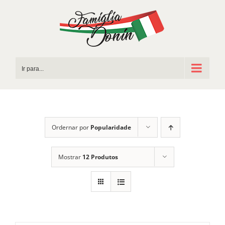
Ir
para
o
conteúdo
Ir para...
Ordernar por
Popularidade
Mostrar
12 Produtos