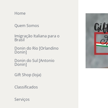
Ir
para
Home
o
conteúdo
Quem Somos
Imigração Italiana para o
Brasil
Donin do Rio [Orlandino
Donin]
Donin do Sul [Antonio
Donin]
Gift Shop (loja)
Classificados
Serviços