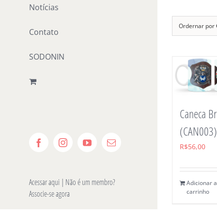
Notícias
Ordernar por
Contato
SODONIN
Caneca B
(CAN003)
Facebook
Instagram
YouTube
E-
R$
56,00
mail
Acessar aqui
| Não é um membro?
Adicionar 
carrinho
Associe-se agora