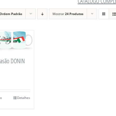
CATÁLOGO COMPL
Ordem Padrão
Mostrar
24 Produtos
rasão DONIN
ao
Detalhes