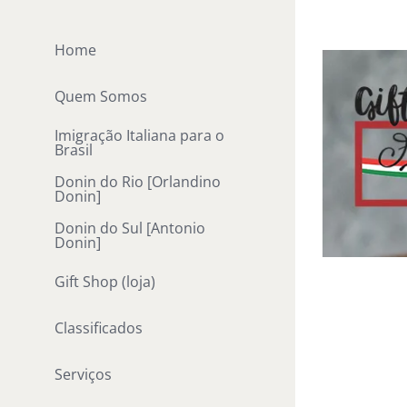
Ir
para
Home
o
conteúdo
Quem Somos
Imigração Italiana para o
Brasil
Donin do Rio [Orlandino
Donin]
Donin do Sul [Antonio
Donin]
Gift Shop (loja)
Classificados
Serviços