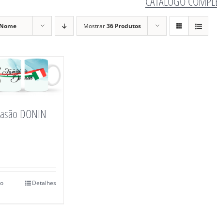
CATÁLOGO COMPL
Nome
Mostrar
36 Produtos
rasão DONIN
ao
Detalhes