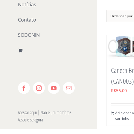
Notícias
Ordernar por
Contato
SODONIN
Caneca B
(CAN003)
Facebook
Instagram
YouTube
E-
R$
56,00
mail
Acessar aqui
| Não é um membro?
Adicionar 
carrinho
Associe-se agora