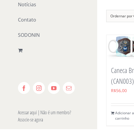
Notícias
Ordernar por
Contato
SODONIN
Caneca B
(CAN003)
Facebook
Instagram
YouTube
E-
R$
56,00
mail
Acessar aqui
| Não é um membro?
Adicionar 
carrinho
Associe-se agora