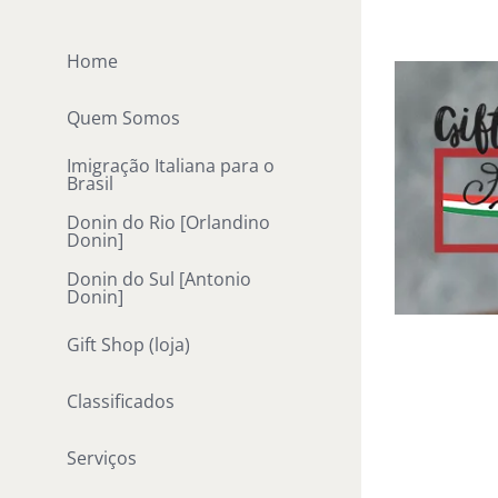
Ir
para
Home
o
conteúdo
Quem Somos
Imigração Italiana para o
Brasil
Donin do Rio [Orlandino
Donin]
Donin do Sul [Antonio
Donin]
Gift Shop (loja)
Classificados
Serviços