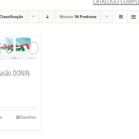
CATÁLOGO COMPL
Classificação
Mostrar
36 Produtos
rasão DONIN
ao
Detalhes